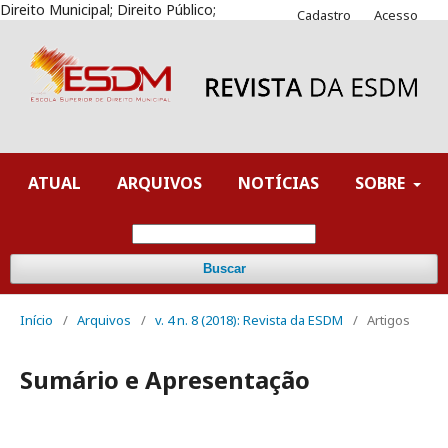
Direito Municipal; Direito Público;
Cadastro
Acesso
ATUAL
ARQUIVOS
NOTÍCIAS
SOBRE
Buscar
Início
/
Arquivos
/
v. 4 n. 8 (2018): Revista da ESDM
/
Artigos
Sumário e Apresentação