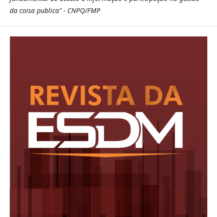
da coisa publica" - CNPQ/FMP