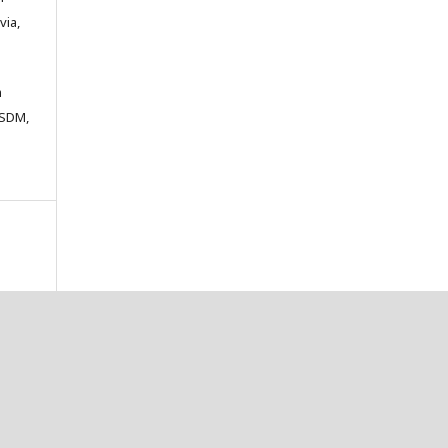
via,
m
ESDM,
a