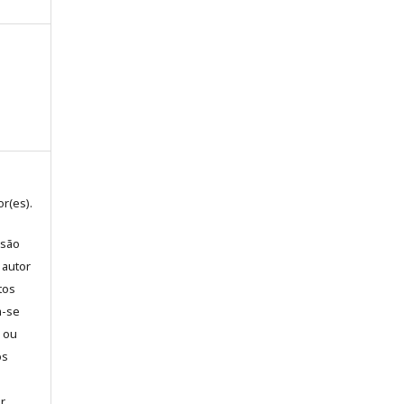
r(es).
 são
 autor
tos
m-se
l ou
os
a
ar