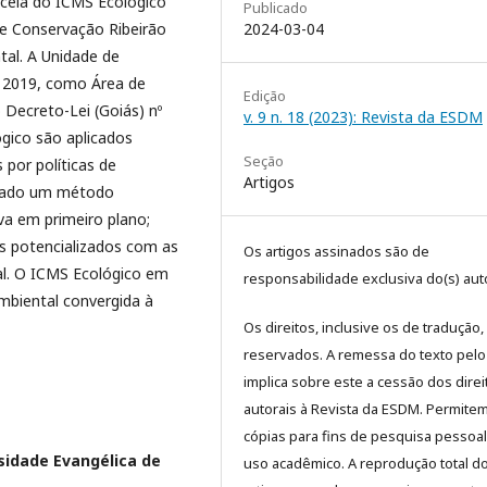
rcela do ICMS Ecológico
Publicado
2024-03-04
de Conservação Ribeirão
tal. A Unidade de
e 2019, como Área de
Edição
Decreto-Lei (Goiás) nº
v. 9 n. 18 (2023): Revista da ESDM
ógico são aplicados
Seção
 por políticas de
Artigos
egado um método
va em primeiro plano;
s potencializados com as
Os artigos assinados são de
tal. O ICMS Ecológico em
responsabilidade exclusiva do(s) auto
ambiental convergida à
Os direitos, inclusive os de tradução,
reservados. A remessa do texto pelo
implica sobre este a cessão dos direi
autorais à Revista da ESDM. Permite
cópias para fins de pesquisa pessoa
sidade Evangélica de
uso acadêmico. A reprodução total d