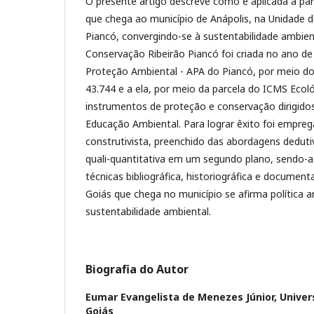
O presente artigo descreve como é aplicada a pa
que chega ao município de Anápolis, na Unidade 
Piancó, convergindo-se à sustentabilidade ambien
Conservação Ribeirão Piancó foi criada no ano d
Proteção Ambiental - APA do Piancó, por meio do 
43.744 e a ela, por meio da parcela do ICMS Ecol
instrumentos de proteção e conservação dirigidos
Educação Ambiental. Para lograr êxito foi empr
construtivista, preenchido das abordagens deduti
quali-quantitativa em um segundo plano, sendo-a
técnicas bibliográfica, historiográfica e documen
Goiás que chega no município se afirma política 
sustentabilidade ambiental.
Biografia do Autor
Eumar Evangelista de Menezes Júnior,
Univer
Goiás