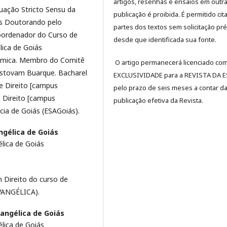
artigos, resenhas e ensaios em outr
ação Stricto Sensu da
publicação é proibida. É permitido cit
ós Doutorando pelo
partes dos textos sem solicitação pré
ordenador do Curso de
desde que identificada sua fonte.
lica de Goiás
dêmica. Membro do Comitê
O artigo permanecerá licenciado co
istovam Buarque. Bacharel
EXCLUSIVIDADE para a REVISTA DA 
e Direito [campus
pelo prazo de seis meses a contar d
 Direito [campus
publicação efetiva da Revista.
acia de Goiás (ESAGoiás).
ngélica de Goiás
lica de Goiás
 Direito do curso de
iEVANGÉLICA).
angélica de Goiás
lica de Goiás