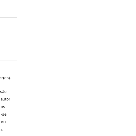
r(es).
 são
 autor
tos
m-se
l ou
os