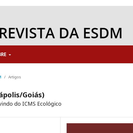
BRE
M
/
Artigos
ápolis/Goiás)
ovindo do ICMS Ecológico