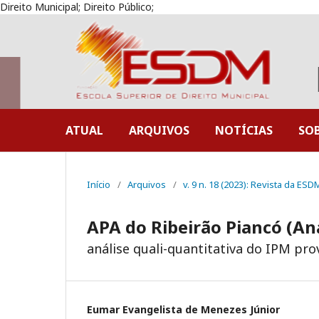
Direito Municipal; Direito Público;
ATUAL
ARQUIVOS
NOTÍCIAS
SO
Início
/
Arquivos
/
v. 9 n. 18 (2023): Revista da ESD
APA do Ribeirão Piancó (An
análise quali-quantitativa do IPM pr
Eumar Evangelista de Menezes Júnior