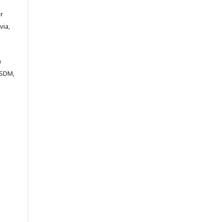
a
ar
via,
m
ESDM,
a