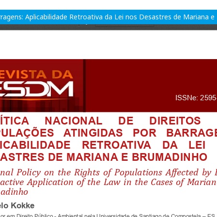
rragens: Aplicabilidade Retroativa da Lei nos Desastres de Mariana 