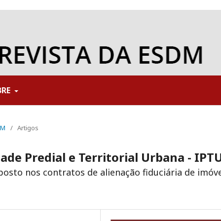
BRE
DM
/
Artigos
de Predial e Territorial Urbana - IPT
osto nos contratos de alienação fiduciária de imóve