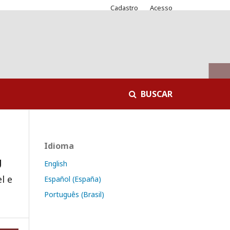
Cadastro
Acesso
BUSCAR
Idioma
U
English
l e
Español (España)
Português (Brasil)