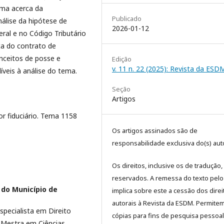
uma acerca da
Publicado
nálise da hipótese de
2026-01-12
eral e no Código Tributário
rca do contrato de
onceitos de posse e
Edição
v. 11 n. 22 (2025): Revista da ESD
íveis à análise do tema.
Seção
Artigos
or fiduciário. Tema 1158
Os artigos assinados são de
responsabilidade exclusiva do(s) auto
Os direitos, inclusive os de tradução,
reservados. A remessa do texto pelo
 do Município de
implica sobre este a cessão dos direi
autorais à Revista da ESDM. Permite
specialista em Direito
cópias para fins de pesquisa pessoa
, Mestra em Ciências