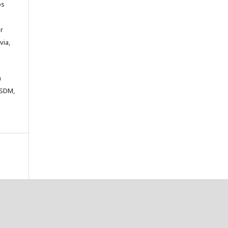
os
a
ar
via,
m
ESDM,
a