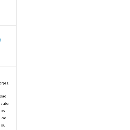
M
r(es).
 são
 autor
tos
m-se
l ou