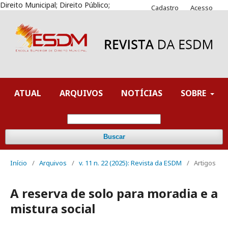
Direito Municipal; Direito Público;
Cadastro
Acesso
ATUAL
ARQUIVOS
NOTÍCIAS
SOBRE
Buscar
Início
/
Arquivos
/
v. 11 n. 22 (2025): Revista da ESDM
/
Artigos
A reserva de solo para moradia e a
mistura social