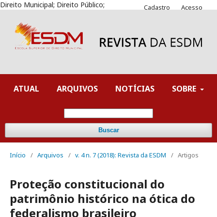
Direito Municipal; Direito Público;
Cadastro
Acesso
ATUAL
ARQUIVOS
NOTÍCIAS
SOBRE
Buscar
Início
/
Arquivos
/
v. 4 n. 7 (2018): Revista da ESDM
/
Artigos
Proteção constitucional do
patrimônio histórico na ótica do
federalismo brasileiro