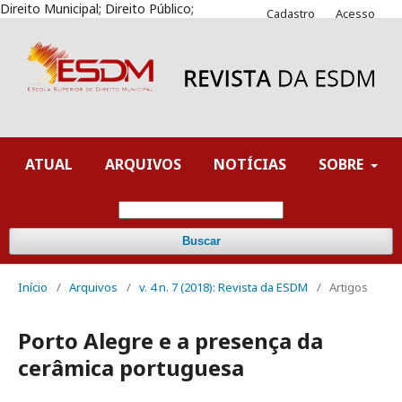
Direito Municipal; Direito Público;
Cadastro
Acesso
ATUAL
ARQUIVOS
NOTÍCIAS
SOBRE
Buscar
Início
/
Arquivos
/
v. 4 n. 7 (2018): Revista da ESDM
/
Artigos
Porto Alegre e a presença da
cerâmica portuguesa