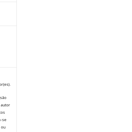
r(es).
 são
 autor
tos
m-se
l ou