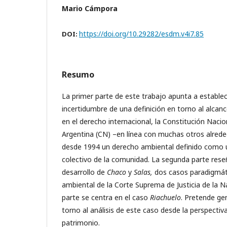
Mario Cámpora
https://doi.org/10.29282/esdm.v4i7.85
DOI:
Resumo
La primer parte de este trabajo apunta a establec
incertidumbre de una definición en torno al alcan
en el derecho internacional, la Constitución Nacio
Argentina (CN) –en línea con muchas otros alred
desde 1994 un derecho ambiental definido como u
colectivo de la comunidad. La segunda parte reseñ
desarrollo de
Chaco
y
Salas,
dos casos paradigmáti
ambiental de la Corte Suprema de Justicia de la Na
parte se centra en el caso
Riachuelo
. Pretende ge
torno al análisis de este caso desde la perspectiv
patrimonio.