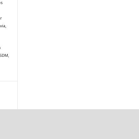
os
a
ar
via,
m
ESDM,
a