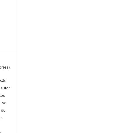
r(es).
 são
 autor
tos
m-se
l ou
os
a
ar