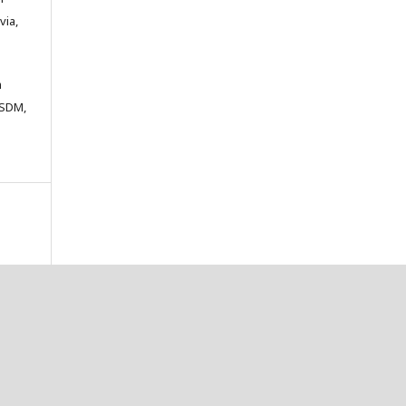
via,
m
ESDM,
a