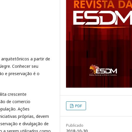
 arquitetônicos a partir de
Alegre. Conhecer seu
ão e preservação é o
ilita crescente
ção de comercio
PDF
população. Ações
niciativas próprias, devem
nservação e divulgação de
Publicado
io a serem utilizados como
2018-10-30