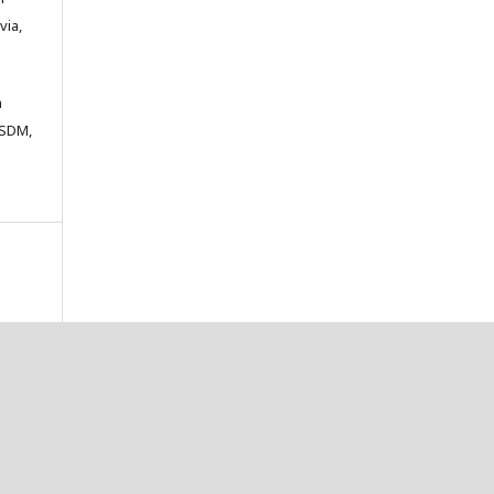
via,
m
ESDM,
a