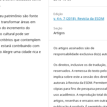
.
Edição
eu patrimônio são fonte
v. 4 n. 7 (2018): Revista da ESDM
 transformar áreas em
io do incremento do
Seção
Artigos
o cultural pode ser
 critérios que contemplem
 se estará contribuindo com
Os artigos assinados são de
o Alegre uma cidade rica e
responsabilidade exclusiva do(s) auto
Os direitos, inclusive os de tradução,
reservados. A remessa do texto pelo
implica sobre este a cessão dos direi
autorais à Revista da ESDM. Permite
cópias para fins de pesquisa pessoa
uso acadêmico. A reprodução total d
artigos, resenhas e ensaios em outr
publicação é proibida. É permitido cit