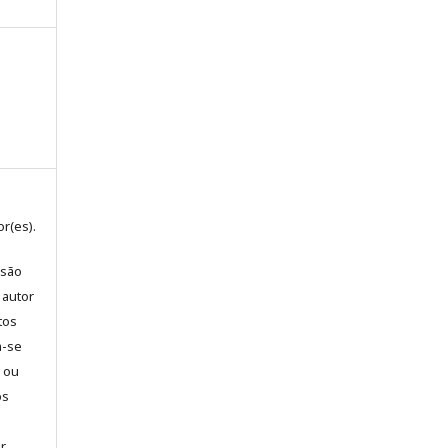
r(es).
 são
 autor
tos
m-se
l ou
os
a
ar